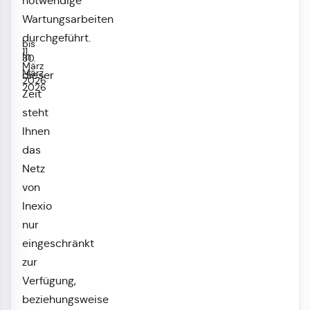
notwendige
Wartungsarbeiten
durchgeführt.
bis
11.
In
30.
März
März
dieser
2026
2026
Zeit
steht
Ihnen
das
Netz
von
Inexio
nur
eingeschränkt
zur
Verfügung,
beziehungsweise