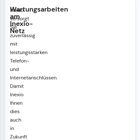
Wartungsarbeiten
Inexio
am
versorgt
Inexio-
Sie
Netz
zuverlässig
mit
leistungsstarken
Telefon-
und
Internetanschlüssen.
Damit
Inexio
Ihnen
dies
auch
in
Zukunft