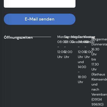
E-Mail senden
Montag
Dienstag
Mittwoch
Donnerstag
Freitag
Öffnungszeiten
Bürgermei
08:00
08:00
Geschlossen
08:00
08:00
Donnersta
-
-
-
-
16.30
12:00
12:00
12:00
12:00
Uhr
Uhr
Uhr
Uhr
Uhr
bis
und
17.30
14:00
Uhr
-
(Rathaus
18:00
Kleinsend
Uhr
und
nach
Vereinbar
(09134
99690)