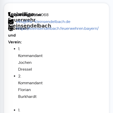
Freiwillige
Ansprechpartner
09126 / 2654068
Feuerwehr
in
info@ffw-kleinsendelbach.de
Kleinsendelbach
Feuerwehr
https://kleinsendelbach.feuerwehren.bayern/
und
Verein:
1.
Kommandant
Jochen
Dressel
2.
Kommandant
Florian
Burkhardt
1.