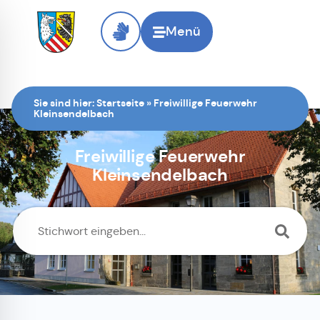
Menü
Sie sind hier:
Startseite
»
Freiwillige Feuerwehr
Kleinsendelbach
Freiwillige Feuerwehr
Kleinsendelbach