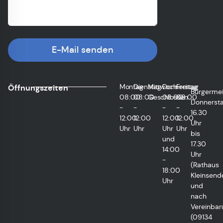
E-Mail senden
Montag
Dienstag
Mittwoch
Donnerstag
Freitag
Öffnungszeiten
Bürgermei
08:00
08:00
Geschlossen
08:00
08:00
Donnersta
-
-
-
-
16.30
12:00
12:00
12:00
12:00
Uhr
Uhr
Uhr
Uhr
Uhr
bis
und
17.30
14:00
Uhr
-
(Rathaus
18:00
Kleinsend
Uhr
und
nach
Vereinbar
(09134