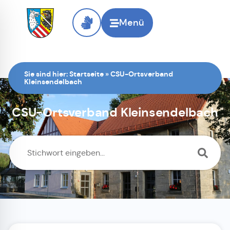
Menü
Sie sind hier:
Startseite
»
CSU-Ortsverband
Kleinsendelbach
CSU-Ortsverband Kleinsendelbach