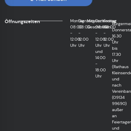
Montag
Dienstag
Mittwoch
Donnerstag
Freitag
Öffnungszeiten
Bürgermei
08:00
08:00
Geschlossen
08:00
08:00
Donnersta
-
-
-
-
16.30
12:00
12:00
12:00
12:00
Uhr
Uhr
Uhr
Uhr
Uhr
bis
und
17.30
14:00
Uhr
-
(Rathaus
18:00
Kleinsend
Uhr
und
nach
Vereinbar
(09134
99690)
außer
an
Feiertage
und