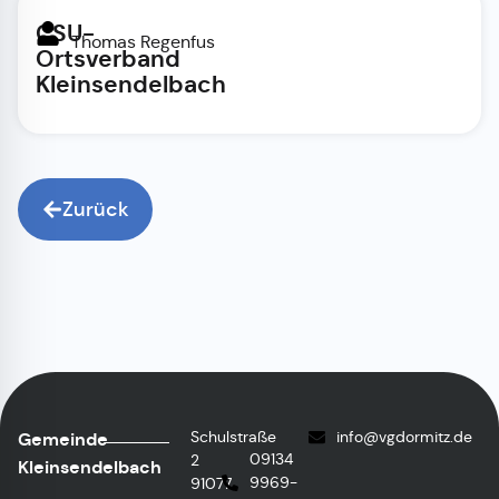
CSU-
Thomas Regenfus
Ortsverband
Kleinsendelbach
Zurück
Schulstraße
info
@vgdormitz.de
Gemeinde
09134
2
Kleinsendelbach
9969-
91077