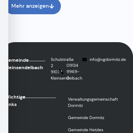
Mehr anzeigen
Schulstraße
@ofni
ed.ztimrodgv
Gemeinde
09134
2
Kleinsendelbach
9969-
91077
0
Kleinsendelbach
Wichtige
Verwaltungsgemeinschaft
Links
Dormitz
Gemeinde Dormitz
Gemeinde Hetzles