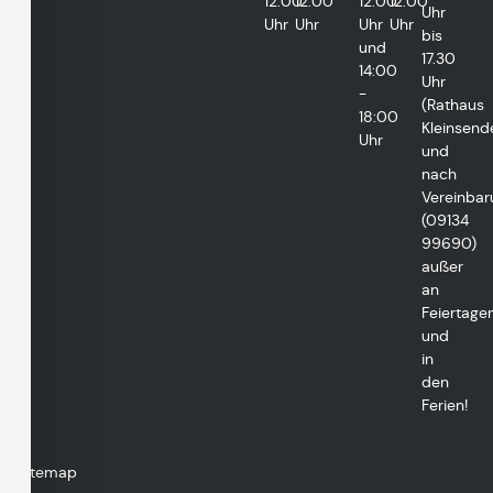
12:00
12:00
12:00
12:00
Uhr
Uhr
Uhr
Uhr
Uhr
bis
und
17.30
14:00
Uhr
-
(Rathaus
18:00
Kleinsend
Uhr
und
nach
Vereinbar
(09134
99690)
außer
an
Feiertage
und
in
den
Ferien!
Sitemap