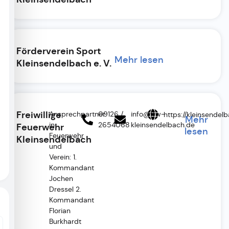
Förderverein Sport
Mehr lesen
Kleinsendelbach e. V.
Freiwillige
Ansprechpartner
09126 /
info@ffw-
https://kleinsendel
Mehr
in
2654068
kleinsendelbach.de
Feuerwehr
lesen
Feuerwehr
Kleinsendelbach
und
Verein: 1.
Kommandant
Jochen
Dressel 2.
Kommandant
Florian
Burkhardt