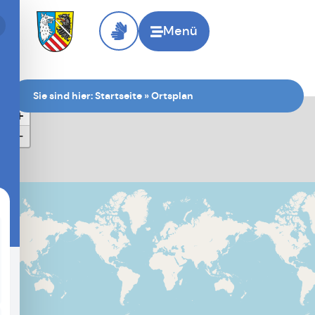
Menü
Sie sind hier:
Startseite
»
Ortsplan
+
−